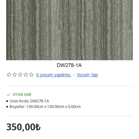
0 yorum yapılmış.
-
Yorum Yap
STOK VAR
Ürün Kodu:
DW278-1A
Boyutlar:
100.00cm x 100.00cm x 0.00cm
350,00₺