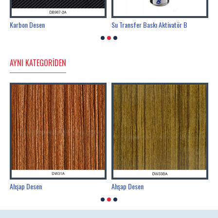
Karbon Desen
Su Transfer Baskı Aktivatör B
T
AYNI KATEGORIDEN
Ahşap Desen
Ahşap Desen
A