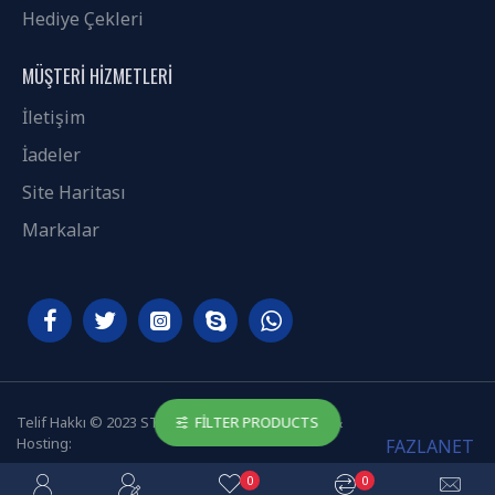
Hediye Çekleri
MÜŞTERI HIZMETLERI
İletişim
İadeler
Site Haritası
Markalar
Telif Hakkı © 2023 STB TİCARET - Web Tasarım &
FILTER PRODUCTS
Hosting:
FAZLANET
0
0