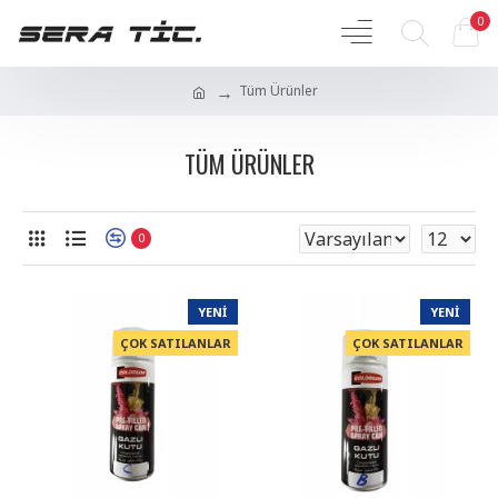
0
Tüm Ürünler
TÜM ÜRÜNLER
0
YENI
YENI
ÇOK SATILANLAR
ÇOK SATILANLAR