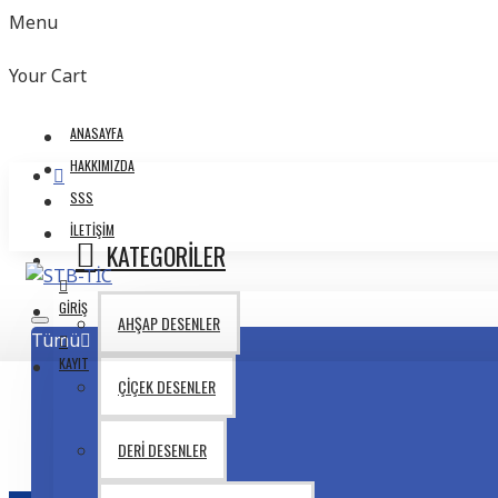
Menu
Your Cart
ANASAYFA
HAKKIMIZDA
SSS
İLETIŞIM
KATEGORİLER
GIRIŞ
AHŞAP DESENLER
Tümü
KAYIT
ÇIÇEK DESENLER
DERI DESENLER