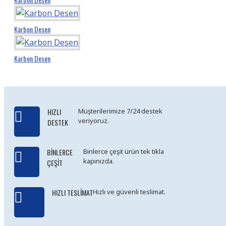
Karbon Desen
Karbon Desen
HIZLI
Müşterilerimize 7/24 destek
veriyoruz.
DESTEK
BINLERCE
Binlerce çeşit ürün tek tıkla
kapınızda.
ÇEŞIT
HIZLI TESLIMAT
Hızlı ve güvenli teslimat.