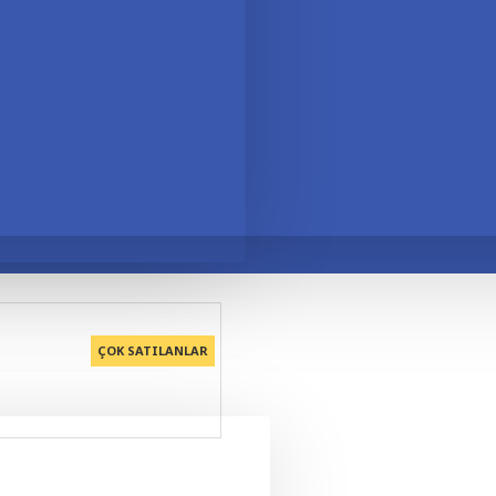
HIZLI KARGO
BIZI ARAYABILIRSINIZ
SORU SOR
ÇOK SATILANLAR