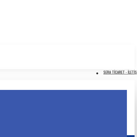
SERA TİCARET - İLETİŞ